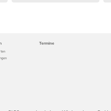
n
Termine
rten
ungen